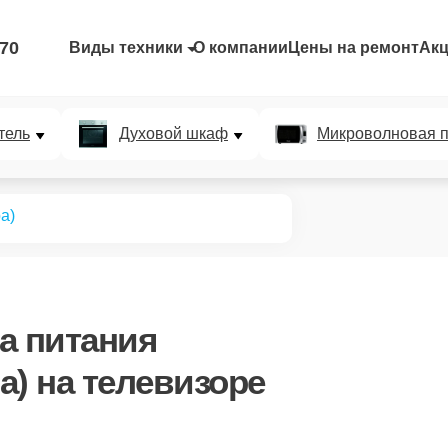
-70
Виды техники
О компании
Цены на ремонт
Ак
тель
Духовой шкаф
Микроволновая п
а)
а питания
а)
на телевизоре